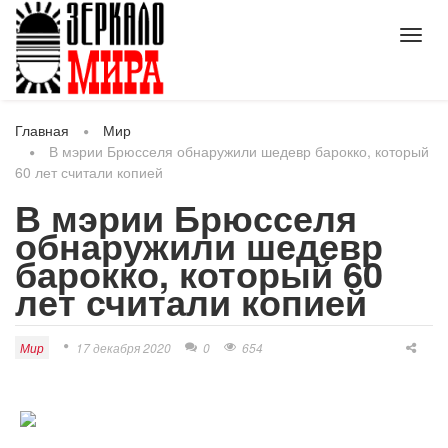
Toggl
navig
Главная
Мир
В мэрии Брюсселя обнаружили шедевр барокко, который
60 лет считали копией
В мэрии Брюсселя
обнаружили шедевр
барокко, который 60
лет считали копией
Мир
17 декабря 2020
0
654