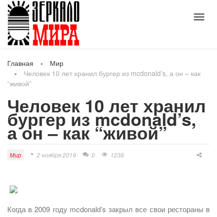
Toggl
navig
Главная
Мир
Человек 10 лет хранил бургер из mcdonald’s, а он – как
“живой”
Человек 10 лет хранил
бургер из mcdonald’s,
а он – как “живой”
Мир
2 ноября 2019
0
1238
Когда в 2009 году mcdonald’s закрыл все свои рестораны в