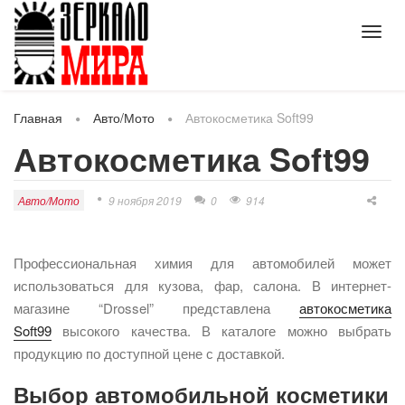
Toggl
navig
Главная
Авто/Мото
Автокосметика Soft99
Автокосметика Soft99
Авто/Мото
9 ноября 2019
0
914
Профессиональная химия для автомобилей может
использоваться для кузова, фар, салона. В интернет-
магазине “Drossel” представлена
автокосметика
Soft99
высокого качества. В каталоге можно выбрать
продукцию по доступной цене с доставкой.
Выбор автомобильной косметики