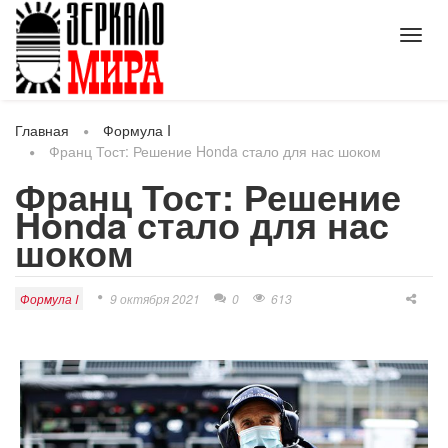
Toggl
navig
Главная
Формула I
Франц Тост: Решение Honda стало для нас шоком
Франц Тост: Решение
Honda стало для нас
шоком
Формула I
9 октября 2021
0
613