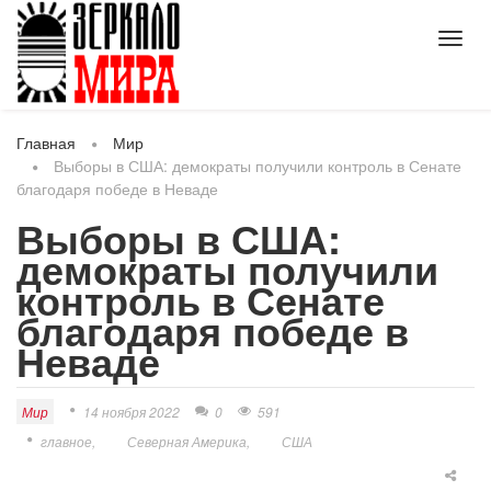
Toggl
navig
Главная
Мир
Выборы в США: демократы получили контроль в Сенате
благодаря победе в Неваде
Выборы в США:
демократы получили
контроль в Сенате
благодаря победе в
Неваде
Мир
14 ноября 2022
0
591
главное
Северная Америка
США