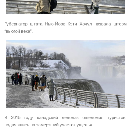
Губернатор штата Нью-Йорк Кэти Хочул назвала шторм
“вьюгой века”.
В 2015 году канадский ледолаз ошеломил туристов,
поднявшись на замерзший участок ущелья.