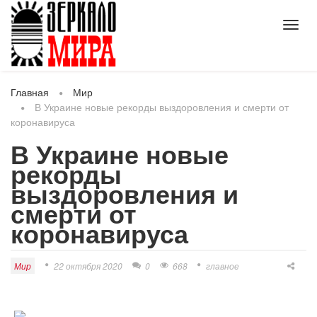
Toggl
navig
Главная
Мир
В Украине новые рекорды выздоровления и смерти от
коронавируса
В Украине новые
рекорды
выздоровления и
смерти от
коронавируса
Мир
22 октября 2020
0
668
главное