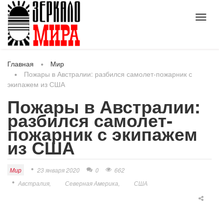
Toggl
navig
Главная
Мир
Пожары в Австралии: разбился самолет-пожарник с
экипажем из США
Пожары в Австралии:
разбился самолет-
пожарник с экипажем
из США
Мир
23 января 2020
0
662
Австралия
Северная Америка
США