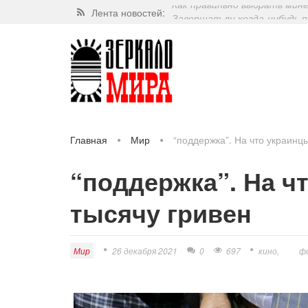
Лента новостей:
Завершат ли когда-нибудь п
Какие орехи самые полезные
Через 5 лет люди могут пос
Как правильно выбрать мин
Главная
Мир
“поддержка”. На что украинцы
“поддержка”. На ч
тысячу гривен
Мир
26 декабря 2021
0
697
кино
ф