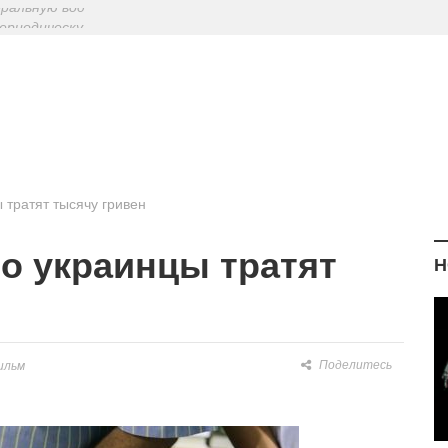
ериодическу
: диетологи
елиться на Лу
еральную вод
 тратят тысячу гривен
то украинцы тратят
Н
Поделитесь
ильм