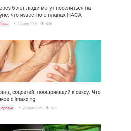
ерез 5 лет люди могут поселиться на
уне: что известно о планах НАСА
изнь
30 мая 2026
620
ренд соцсетей, поощряющий к сексу. Что
акое climaxxing
доровье
29 мая 2026
571