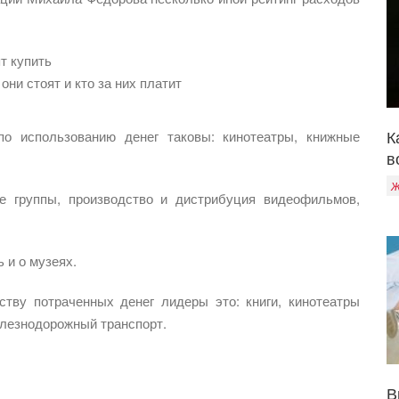
т купить
ни стоят и кто за них платит
К
по использованию денег таковы: кинотеатры, книжные
в
Ж
е группы, производство и дистрибуция видеофильмов,
 и о музеях.
ству потраченных денег лидеры это: книги, кинотеатры
железнодорожный транспорт.
В