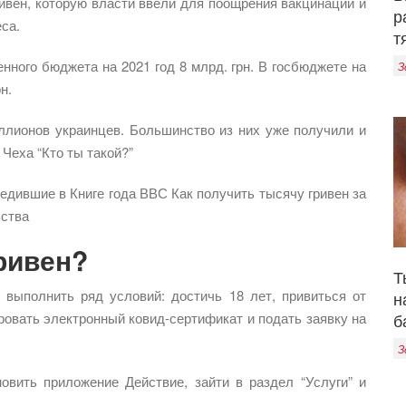
ивен, которую власти ввели для поощрения вакцинации и
р
са.
т
нного бюджета на 2021 год 8 млрд. грн. В госбюджете на
З
н.
ллионов украинцев. Большинство из них уже получили и
 Чеха “Кто ты такой?”
бедившие в Книге года ВВС Как получить тысячу гривен за
ьства
ривен?
Т
 выполнить ряд условий: достичь 18 лет, привиться от
н
ровать электронный ковид-сертификат и подать заявку на
б
З
овить приложение Действие, зайти в раздел “Услуги” и