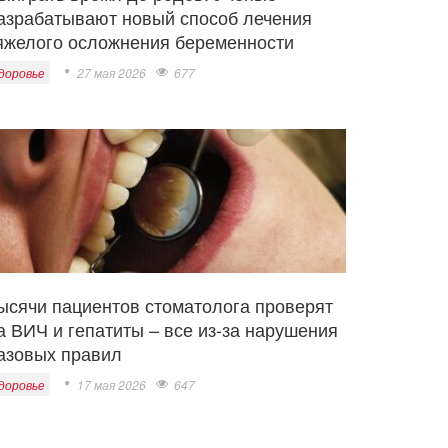
азрабатывают новый способ лечения
яжелого осложнения беременности
доровье
27 мая 2026
677
ысячи пациентов стоматолога проверят
а ВИЧ и гепатиты – все из-за нарушения
азовых правил
доровье
17 мая 2026
647