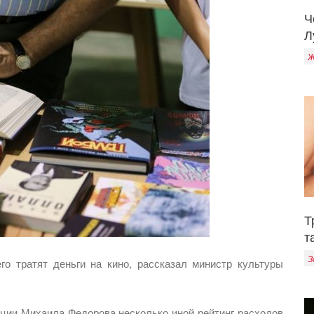
Ч
Л
Ж
Т
т
З
о тратят деньги на кино, рассказал министр культуры
ции Михаила Федорова несколько иной рейтинг расходов