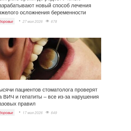
азрабатывают новый способ лечения
яжелого осложнения беременности
доровье
27 мая 2026
678
ысячи пациентов стоматолога проверят
а ВИЧ и гепатиты – все из-за нарушения
азовых правил
доровье
17 мая 2026
649