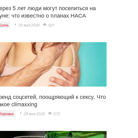
ерез 5 лет люди могут поселиться на
уне: что известно о планах НАСА
изнь
30 мая 2026
621
ренд соцсетей, поощряющий к сексу. Что
акое climaxxing
доровье
29 мая 2026
572