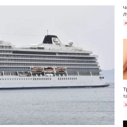
Ч
Л
Ж
Т
т
З