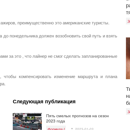
р
т
З
ссажиров, преимущественно это американские туристы.
са до понедельника должен возобновить свой путь и взять
ми за это , что лайнер не смог сделать запланированные
о, чтобы компенсировать изменение маршрута и плана
ра.
Т
н
Следующая публикация
б
З
Пять смелых прогнозов на сезон
2023 года
Формула I
2023-01-03