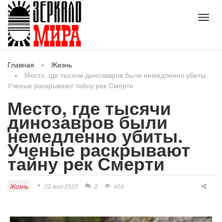
Toggl
navig
Главная
Жизнь
Место, где тысячи динозавров были немедленно убиты.
Ученые раскрывают тайну рек Смерти
Место, где тысячи
динозавров были
немедленно убиты.
Ученые раскрывают
тайну рек Смерти
Жизнь
22 мая 2025
0
404