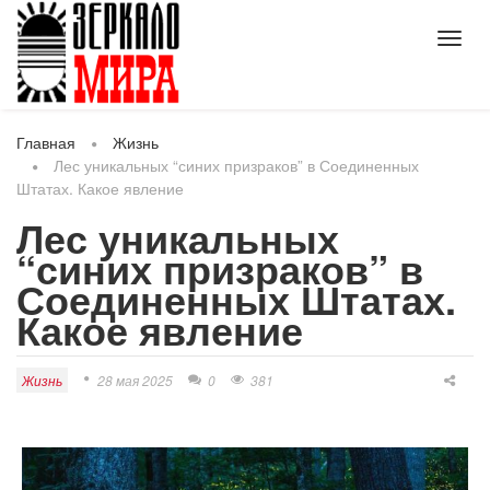
Toggl
navig
Главная
Жизнь
Лес уникальных “синих призраков” в Соединенных
Штатах. Какое явление
Лес уникальных
“синих призраков” в
Соединенных Штатах.
Какое явление
Жизнь
28 мая 2025
0
381