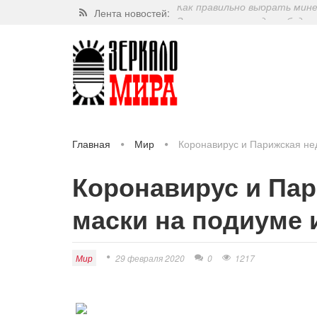
Лента новостей:
Завершат ли когда-нибудь п
Какие орехи самые полезные
Через 5 лет люди могут пос
Как правильно выбрать мин
Главная
Мир
Коронавирус и Парижская нед
Коронавирус и Па
маски на подиуме и
Мир
29 февраля 2020
0
1217