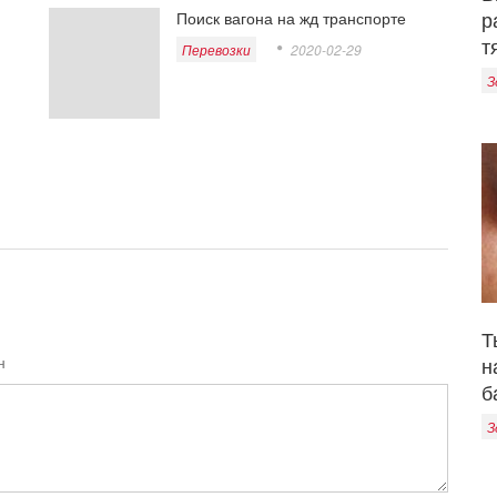
р
Поиск вагона на жд транспорте
т
Перевозки
2020-02-29
З
Т
н
н
б
З