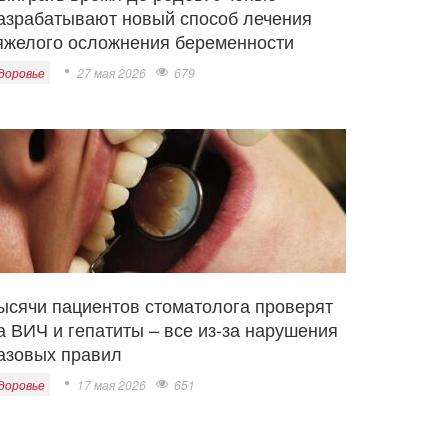
азрабатывают новый способ лечения
яжелого осложнения беременности
доровье
27 мая 2026
679
ысячи пациентов стоматолога проверят
а ВИЧ и гепатиты – все из-за нарушения
азовых правил
доровье
17 мая 2026
651