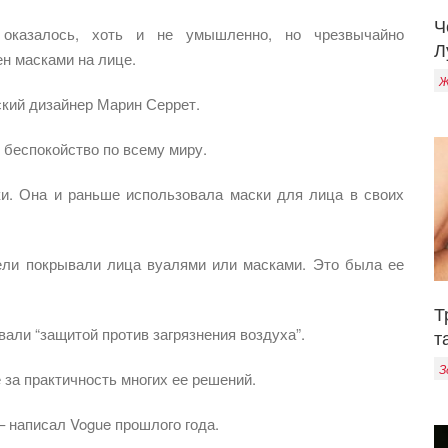
Ч
казалось, хоть и не умышленно, но чрезвычайно
Л
н масками на лице.
Ж
ский дизайнер Марин Серрет.
 беспокойство по всему миру.
и. Она и раньше использовала маски для лица в своих
ели покрывали лица вуалями или масками. Это была ее
Т
али “защитой против загрязнения воздуха”.
т
З
 за практичность многих ее решений.
– написал Vogue прошлого года.