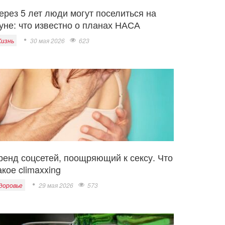
ерез 5 лет люди могут поселиться на
уне: что известно о планах НАСА
изнь
30 мая 2026
623
ренд соцсетей, поощряющий к сексу. Что
акое climaxxing
доровье
29 мая 2026
573