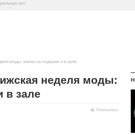
ериодическу
: диетологи
елиться на Лу
еральную вод
еля моды: маски на подиуме и в зале
рижская неделя моды:
Н
 в зале
Поделитесь