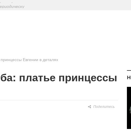
ериодическу
: диетологи
елиться на Лу
еральную вод
 принцессы Евгении в деталях
ба: платье принцессы
Н
Поделитесь