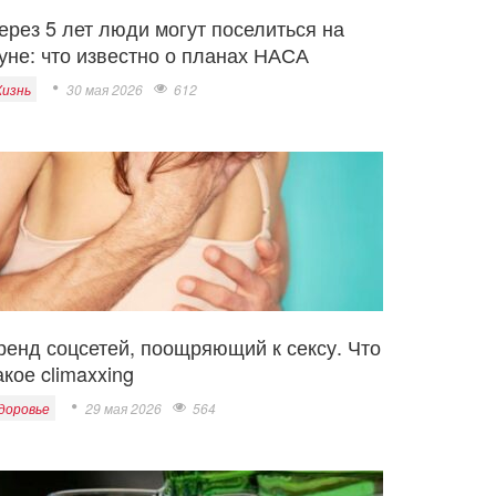
ерез 5 лет люди могут поселиться на
уне: что известно о планах НАСА
изнь
30 мая 2026
612
ренд соцсетей, поощряющий к сексу. Что
акое climaxxing
доровье
29 мая 2026
564