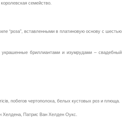
 королевская семейство.
иле “роза”, вставленными в платиновую основу с шестью
и, украшенные бриллиантами и изумрудами – свадебный
сів, побегов чертополоха, белых кустовых роз и плюща.
ан Хелдена, Патрис Ван Хелден Оукс.