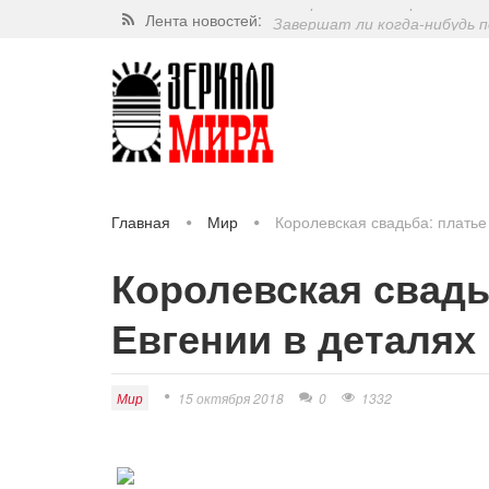
Лента новостей:
Завершат ли когда-нибудь п
Какие орехи самые полезные
Через 5 лет люди могут пос
Как правильно выбрать мин
Главная
Мир
Королевская свадьба: платье
Королевская свадь
Евгении в деталях
Мир
15 октября 2018
0
1332