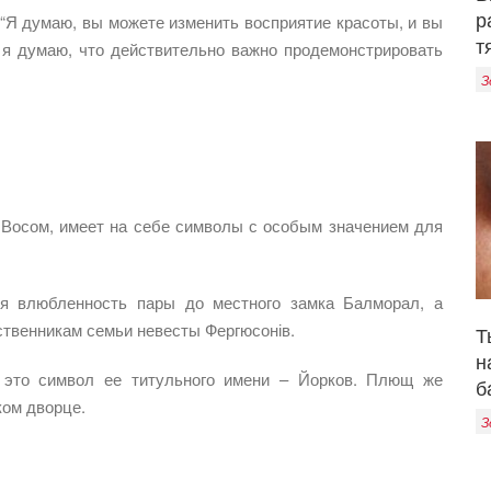
р
“Я думаю, вы можете изменить восприятие красоты, и вы
т
я думаю, что действительно важно продемонстрировать
З
 Восом, имеет на себе символы с особым значением для
уя влюбленность пары до местного замка Балморал, а
ственникам семьи невесты Фергюсонів.
Т
н
– это символ ее титульного имени – Йорков. Плющ же
б
ком дворце.
З