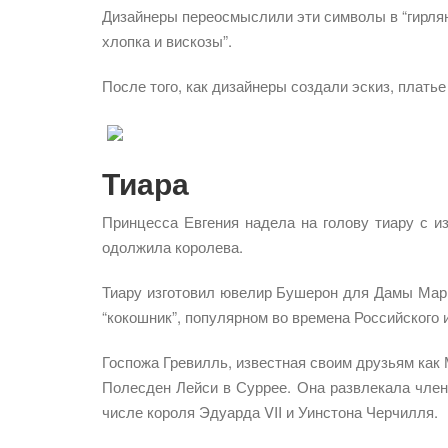
Дизайнеры переосмыслили эти символы в “гирлян
хлопка и вискозы”.
После того, как дизайнеры создали эскиз, платье
Тиара
Принцесса Евгения надела на голову тиару с изу
одолжила королева.
Тиару изготовил ювелир Бушерон для Дамы Марг
“кокошник”, популярном во времена Российского и
Госпожа Гревилль, известная своим друзьям как М
Полесден Лейси в Суррее. Она развлекала члено
числе короля Эдуарда VII и Уинстона Черчилля.