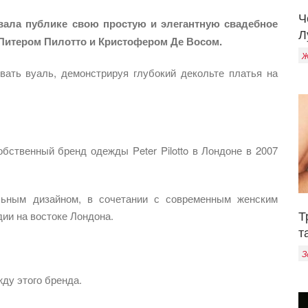
Ч
вала публике свою простую и элегантную свадебное
Л
 Питером Пилотто и Кристофером Де Восом.
Ж
вать вуаль, демонстрируя глубокий декольте платья на
бственный бренд одежды Peter Pilotto в Лондоне в 2007
льным дизайном, в сочетании с современным женским
Т
дии на востоке Лондона.
т
З
ду этого бренда.