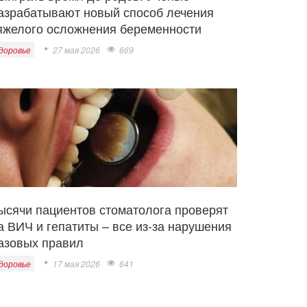
азрабатывают новый способ лечения
яжелого осложнения беременности
доровье
27 мая 2026
669
ысячи пациентов стоматолога проверят
а ВИЧ и гепатиты – все из-за нарушения
азовых правил
доровье
17 мая 2026
641