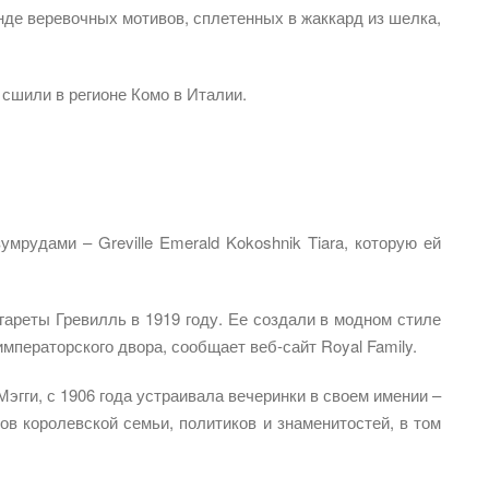
де веревочных мотивов, сплетенных в жаккард из шелка,
 сшили в регионе Комо в Италии.
мрудами – Greville Emerald Kokoshnik Tiara, которую ей
ареты Гревилль в 1919 году. Ее создали в модном стиле
мператорского двора, сообщает веб-сайт Royal Family.
эгги, с 1906 года устраивала вечеринки в своем имении –
в королевской семьи, политиков и знаменитостей, в том