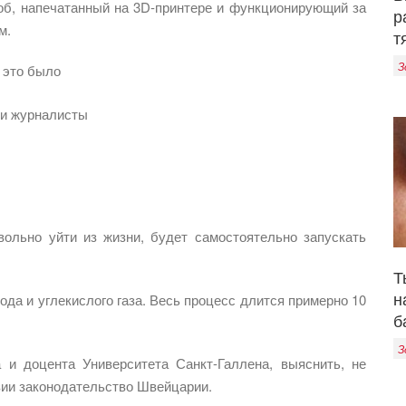
об, напечатанный на 3D-принтере и функционирующий за
р
м.
т
З
 это было
ши журналисты
вольно уйти из жизни, будет самостоятельно запускать
Т
н
да и углекислого газа. Весь процесс длится примерно 10
б
З
 и доцента Университета Санкт-Галлена, выяснить, не
зии законодательство Швейцарии.