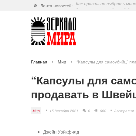
Лента новостей:
Завершат ли когда-нибудь п
Какие орехи самые полезные
Через 5 лет люди могут пос
Как правильно выбрать мин
Главная
Мир
“Капсулы для самоубийц” пл
“Капсулы для сам
продавать в Швей
Мир
15 декабря 2021
0
660
Австралия
Джейн Уэйкфилд