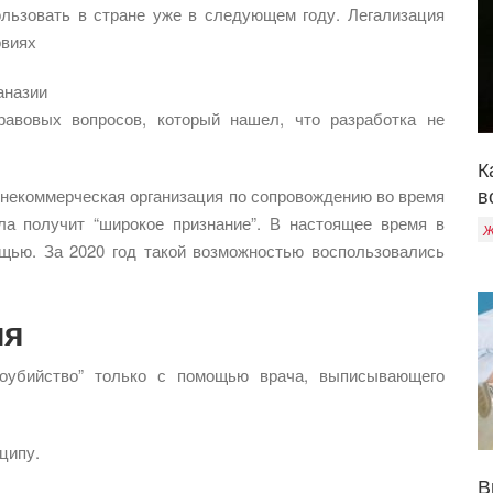
ользовать в стране уже в следующем году. Легализация
овиях
аназии
равовых вопросов, который нашел, что разработка не
К
в
 некоммерческая организация по сопровождению во время
ула получит “широкое признание”. В настоящее время в
Ж
щью. За 2020 год такой возможностью воспользовались
ия
оубийство” только с помощью врача, выписывающего
ципу.
В