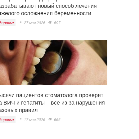
азрабатывают новый способ лечения
яжелого осложнения беременности
доровье
27 мая 2026
697
ысячи пациентов стоматолога проверят
а ВИЧ и гепатиты – все из-за нарушения
азовых правил
доровье
17 мая 2026
666