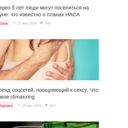
ерез 5 лет люди могут поселиться на
уне: что известно о планах НАСА
изнь
30 мая 2026
640
ренд соцсетей, поощряющий к сексу. Что
акое climaxxing
доровье
29 мая 2026
591