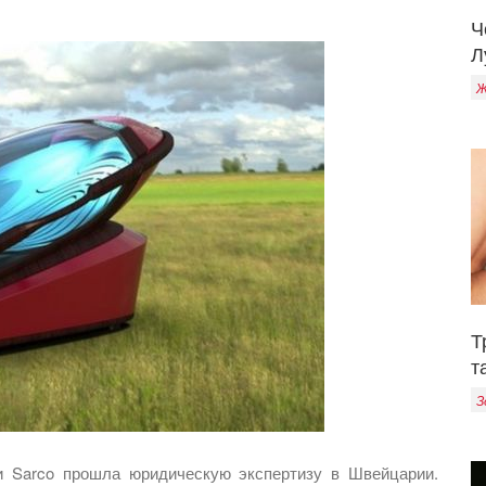
Ч
Л
Ж
Т
т
З
и Sarco прошла юридическую экспертизу в Швейцарии.