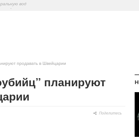
ериодическу
: диетологи
елиться на Лу
еральную вод
анируют продавать в Швейцарии
оубийц” планируют
Н
царии
Поделитесь