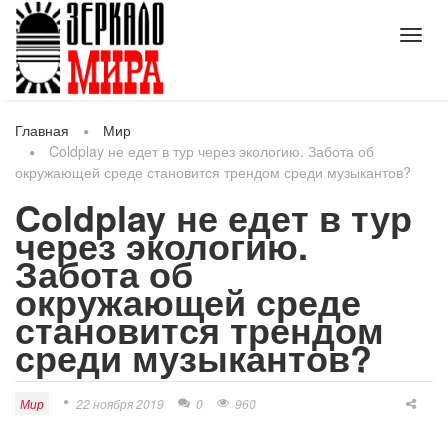
Toggl
navig
Главная
Мир
Coldplay не едет в тур через экологию. Забота об
окружающей среде становится трендом среди музыкантов?
Coldplay не едет в тур
через экологию.
Забота об
окружающей среде
становится трендом
среди музыкантов?
Мир
22 ноября 2019
0
960