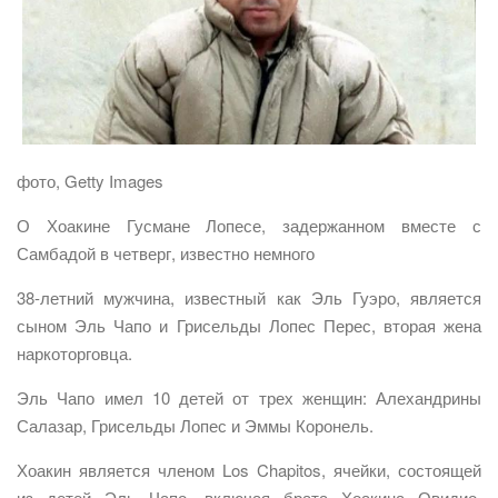
фото, Getty Images
О Хоакине Гусмане Лопесе, задержанном вместе с
Самбадой в четверг, известно немного
38-летний мужчина, известный как Эль Гуэро, является
сыном Эль Чапо и Грисельды Лопес Перес, вторая жена
наркоторговца.
Эль Чапо имел 10 детей от трех женщин: Алехандрины
Салазар, Грисельды Лопес и Эммы Коронель.
Хоакин является членом Los Chapitos, ячейки, состоящей
из детей Эль Чапо, включая брата Хоакина Овидио,