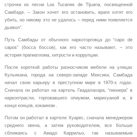
строчки из песни Los Tucanes de Tijuana, посвященной
Самбаде. – Закон хочет его остановить, враги хотят его
убить, но никому это не удалось – перед ними появляется
дьявол”.
Путь Самбады от обычного наркоторговца до “capo de
capos” (босса боссов), как его часто называют, – это
история прагматизма, хитрости и коррупции.
После короткой работы разносчиком мебели на улицах
Кульякана, города на северо-западе Мексики, Самбада
начал свою карьеру в преступном мире в 1970-х годах.
Сначала он работал на картель Гвадалахара, “пионера” ​​в
наркоотрасли, торговавшего опиумом, марихуаной и, в
конце концов, кокаином .
Потом он работал в картеле Хуарес, сначала менеджером
среднего звена, а затем руководителем, все больше
сближаясь с Амадо Каррильо, так называемым