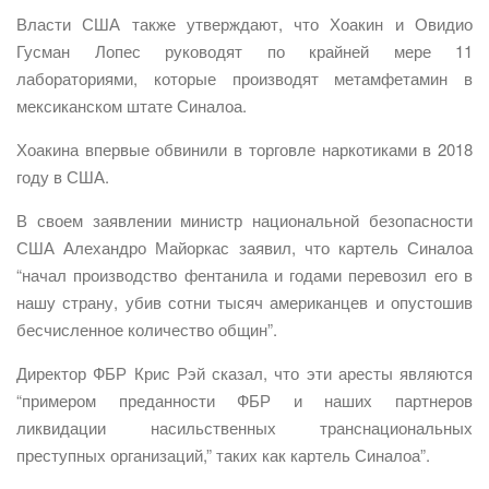
Власти США также утверждают, что Хоакин и Овидио
Гусман Лопес руководят по крайней мере 11
лабораториями, которые производят метамфетамин в
мексиканском штате Синалоа.
Хоакина впервые обвинили в торговле наркотиками в 2018
году в США.
В своем заявлении министр национальной безопасности
США Алехандро Майоркас заявил, что картель Синалоа
“начал производство фентанила и годами перевозил его в
нашу страну, убив сотни тысяч американцев и опустошив
бесчисленное количество общин”.
Директор ФБР Крис Рэй сказал, что эти аресты являются
“примером преданности ФБР и наших партнеров
ликвидации насильственных транснациональных
преступных организаций,” таких как картель Синалоа”.