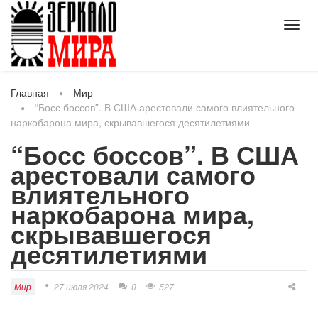
Toggl
navig
Главная
Мир
“Босс боссов”. В США арестовали самого влиятельного
наркобарона мира, скрывавшегося десятилетиями
“Босс боссов”. В США
арестовали самого
влиятельного
наркобарона мира,
скрывавшегося
десятилетиями
Мир
27 июля 2024
0
527