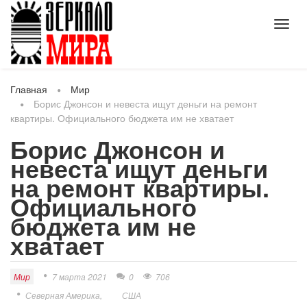
Toggl
navig
Главная
Мир
Борис Джонсон и невеста ищут деньги на ремонт
квартиры. Официального бюджета им не хватает
Борис Джонсон и
невеста ищут деньги
на ремонт квартиры.
Официального
бюджета им не
хватает
Мир
7 марта 2021
0
706
Северная Америка
США