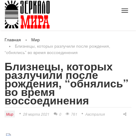
Toggl
navig
Главная
Мир
Близнецы, которых разлучили после рождения,
“обнялись” во время воссоединения
Близнецы, которых
разлучили после
рождения, “обнялись”
во время
воссоединения
Мир
28 марта 2021
0
761
Австралия