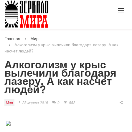
Toggl
navig
Главная
Мир
Алкоголизм у крыс вылечили благодаря лазеру. А как
насчет людей?
Алкоголизм у крыс
вылечили благодаря
лазеру. А как насчет
людей?
Мир
23 марта 2019
0
882