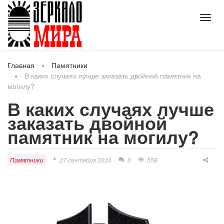
Toggl
navig
Главная
Памятники
В каких случаях лучше заказать двойной памятник на
могилу?
В каких случаях лучше
заказать двойной
памятник на могилу?
Памятники
27 сентября 2024
0
558