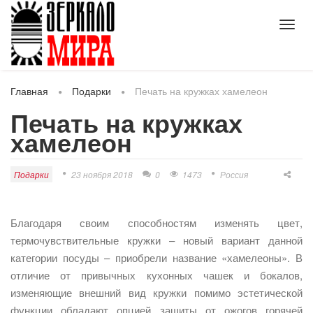
Toggl
navig
Главная
Подарки
Печать на кружках хамелеон
Печать на кружках
хамелеон
Подарки
23 ноября 2018
0
1473
Россия
Благодаря своим способностям изменять цвет,
термочувствительные кружки – новый вариант данной
категории посуды – приобрели название «хамелеоны». В
отличие от привычных кухонных чашек и бокалов,
изменяющие внешний вид кружки помимо эстетической
функции обладают опцией защиты от ожогов горячей