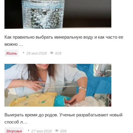
Как правильно выбрать минеральную воду и как часто ее
можно …
Жизнь
28 мая 2026
628
Выиграть время до родов. Ученые разрабатывают новый
способ л…
Здоровье
27 мая 2026
698