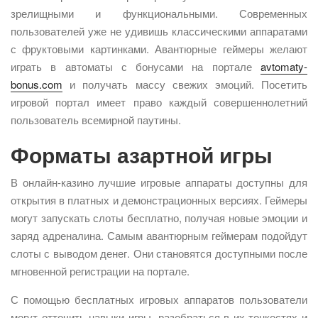
зрелищными и функциональными. Современных
пользователей уже не удивишь классическими аппаратами
с фруктовыми картинками. Авантюрные геймеры желают
играть в автоматы с бонусами на портале
avtomaty-
bonus.com
и получать массу свежих эмоций. Посетить
игровой портал имеет право каждый совершеннолетний
пользователь всемирной паутины.
Форматы азартной игры
В онлайн-казино лучшие игровые аппараты доступны для
открытия в платных и демонстрационных версиях. Геймеры
могут запускать слоты бесплатно, получая новые эмоции и
заряд адреналина. Самым авантюрным геймерам подойдут
слоты с выводом денег. Они становятся доступными после
мгновенной регистрации на портале.
С помощью бесплатных игровых аппаратов пользователи
могут отточить навыки игры, разобраться в их тонкостях и