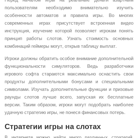
пользователям необходимо внимательно изучить
особенности автоматов и правила игры. Во многих
современных играх присутствует встроенная видео
инструкция, изучение которой позволяет игрокам понять
принцип работы слотов. Узнать стоимость основных
комбинаций геймеры могут, открыв таблицу выплат.
Игроки должны обратить особое внимание дополнительной
функциональности симуляторов. Ведь разработчики
игрового софта стараются максимально оснастить свои
продукты дополнительными бонусами и специальными
символами. Изучать дополнительные функции и призовые
раунды слотов лучше всего, запуская их бесплатные
версии. Таким образом, игроки могут подобрать наиболее
удачную стратегию игры, не понеся финансовых потерь.
Стратегии игры на слотах
В интернете можно найти много различных стратегий,