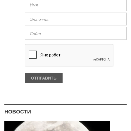
НОВОСТИ