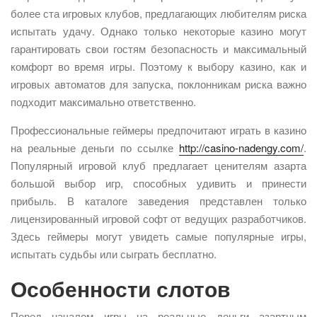
более ста игровых клубов, предлагающих любителям риска
испытать удачу. Однако только некоторые казино могут
гарантировать свои гостям безопасность и максимальный
комфорт во время игры. Поэтому к выбору казино, как и
игровых автоматов для запуска, поклонникам риска важно
подходит максимально ответственно.
Профессиональные геймеры предпочитают играть в казино
на реальные деньги по ссылке
http://casino-nadengy.com/
.
Популярный игровой клуб предлагает ценителям азарта
большой выбор игр, способных удивить и принести
прибыль. В каталоге заведения представлен только
лицензированный игровой софт от ведущих разработчиков.
Здесь геймеры могут увидеть самые популярные игры,
испытать судьбы или сыграть бесплатно.
Особенности слотов
Перед началом игры на реальные деньги азартным