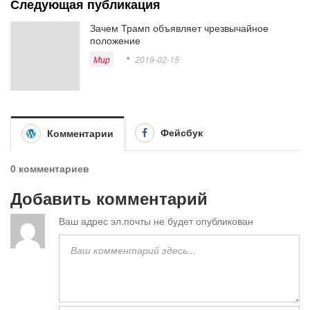
Следующая публикация
Зачем Трамп объявляет чрезвычайное
положение
Мир
2019-02-15
Фейсбук
Комментарии
0 комментариев
Добавить комментарий
Ваш адрес эл.почты не будет опубликован