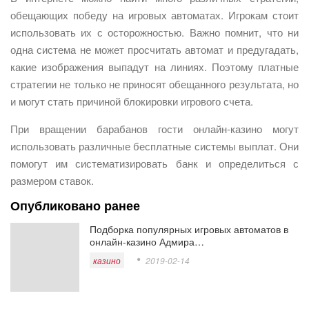
обещающих победу на игровых автоматах. Игрокам стоит
использовать их с осторожностью. Важно помнит, что ни
одна система не может просчитать автомат и предугадать,
какие изображения выпадут на линиях. Поэтому платные
стратегии не только не приносят обещанного результата, но
и могут стать причиной блокировки игрового счета.
При вращении барабанов гости онлайн-казино могут
использовать различные бесплатные системы выплат. Они
помогут им систематизировать банк и определиться с
размером ставок.
Опубликовано ранее
Подборка популярных игровых автоматов в
онлайн-казино Адмира…
казино
2019-02-14