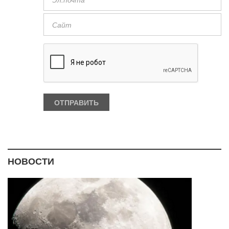
НОВОСТИ