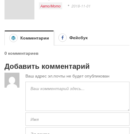
Авто/Мото
2018-11-01
Фейсбук
Комментарии
0 комментариев
Добавить комментарий
Ваш адрес эл.почты не будет опубликован