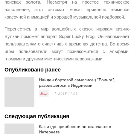
поисках золота. Несмотря на простое техническое
наполнение, этот автомат может привлечь геймеров
красочной анимацией и хорошей музыкальной подборкой.
Перенестись в мир волшебных сказок игрокам казино
Вулкан поможет аппарат Super Lucky Frog. Он напоминает
пользователям о счастливых временах детства. Во время
игры пользователи могут познакомиться с эльфами,
гномами и другими мистическими персонажами.
Опубликовано ранее
Найден бортовой самописец "Боинга",
разбившегося в Индонезии
Мир
2018-11-01
Следующая публикация
Как и где приобрести автозапчасти в
Интернете