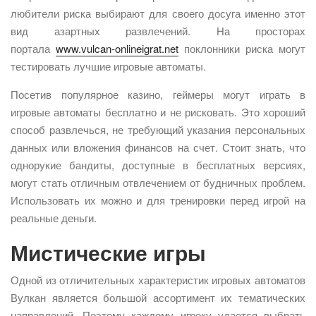
любители риска выбирают для своего досуга именно этот
вид азартных развлечений. На просторах
портала
www.vulcan-onlineigrat.net
поклонники риска могут
тестировать лучшие игровые автоматы.
Посетив популярное казино, геймеры могут играть в
игровые автоматы бесплатно и не рисковать. Это хороший
способ развлечься, не требующий указания персональных
данных или вложения финансов на счет. Стоит знать, что
однорукие бандиты, доступные в бесплатных версиях,
могут стать отличным отвлечением от будничных проблем.
Использовать их можно и для тренировки перед игрой на
реальные деньги.
Мистические игры
Одной из отличительных характеристик игровых автоматов
Вулкан является большой ассортимент их тематических
направлений. Поэтому каждому игроку удается выбрать