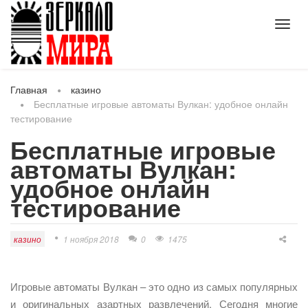
Toggl
navig
Главная
казино
Бесплатные игровые автоматы Вулкан: удобное онлайн
тестирование
Бесплатные игровые
автоматы Вулкан:
удобное онлайн
тестирование
казино
1 ноября 2018
0
1475
Игровые автоматы Вулкан – это одно из самых популярных
и оригинальных азартных развлечений. Сегодня многие