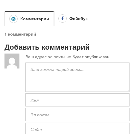
Фейсбук
Комментарии
1 комментарий
Добавить комментарий
Ваш адрес эл.почты не будет опубликован