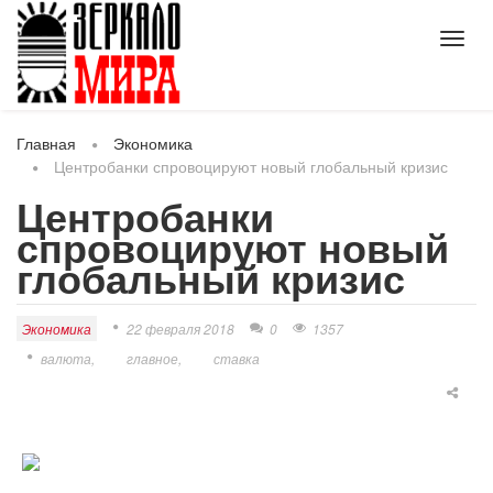
Toggl
navig
Главная
Экономика
Центробанки спровоцируют новый глобальный кризис
Центробанки
спровоцируют новый
глобальный кризис
Экономика
22 февраля 2018
0
1357
валюта
главное
ставка