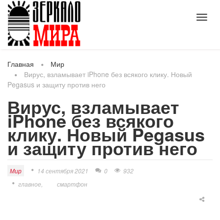
Toggl
navig
Главная
Мир
Вирус, взламывает iPhone без всякого клику. Новый
Pegasus и защиту против него
Вирус, взламывает
iPhone без всякого
клику. Новый Pegasus
и защиту против него
Мир
14 сентября 2021
0
932
главное
смартфон