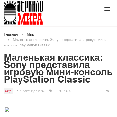
Toggl
navig
Главная
Мир
Маленькая классика: Sony представила игровую мини-
консоль PlayStation Classic
Маленькая классика:
Sony представила
игровую мини-консоль
PlayStation Classic
Мир
10 октября 2018
0
1123