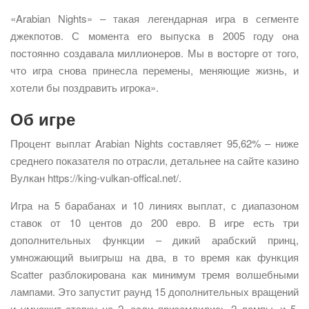
«Arabian Nights» – такая легендарная игра в сегменте
джекпотов. С момента его выпуска в 2005 году она
постоянно создавала миллионеров. Мы в восторге от того,
что игра снова принесла перемены, меняющие жизнь, и
хотели бы поздравить игрока».
Об игре
Процент выплат Arabian Nights составляет 95,62% – ниже
среднего показателя по отрасли, детальнее на сайте казино
Вулкан https://king-vulkan-offical.net/.
Игра на 5 барабанах и 10 линиях выплат, с диапазоном
ставок от 10 центов до 200 евро. В игре есть три
дополнительных функции – дикий арабский принц,
умножающий выигрыш на два, в то время как функция
Scatter разблокирована как минимум тремя волшебными
лампами. Это запустит раунд 15 дополнительных вращений
и умножит ставку на 2, если приземлились 2 лампы, и 5,