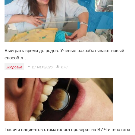
Выиграть время до родов. Ученые разрабатывают новый
способ л…
Здоровье
27 мая 2026
670
Тысячи пациентов стоматолога проверят на ВИЧ и гепатиты