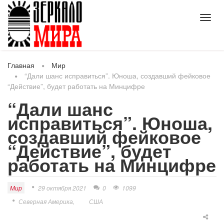
Toggl
navig
Главная
Мир
“Дали шанс исправиться”. Юноша, создавший фейковое
“Действие”, будет работать на Минцифре
“Дали шанс
исправиться”. Юноша,
создавший фейковое
“Действие”, будет
работать на Минцифре
Мир
29 октября 2021
0
1099
Северная Америка
США