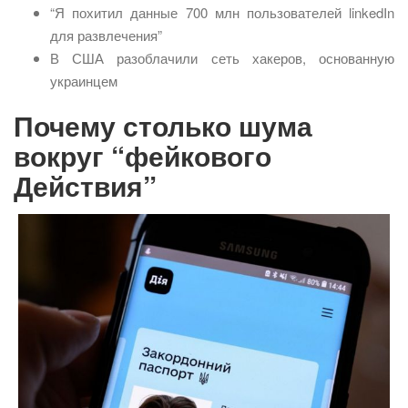
“Я похитил данные 700 млн пользователей linkedIn
для развлечения”
В США разоблачили сеть хакеров, основанную
украинцем
Почему столько шума
вокруг “фейкового
Действия”