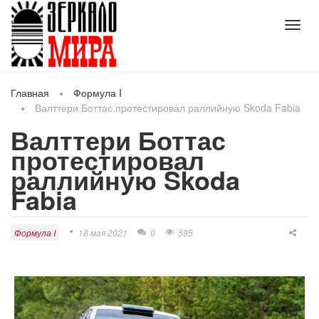
Toggl
navig
Главная
Формула I
Валттери Боттас протестировал раллийную Skoda Fabia
Валттери Боттас
протестировал
раллийную Skoda
Fabia
Формула I
18 мая 2021
0
595