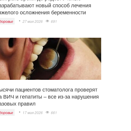
азрабатывают новый способ лечения
яжелого осложнения беременности
доровье
27 мая 2026
691
ысячи пациентов стоматолога проверят
а ВИЧ и гепатиты – все из-за нарушения
азовых правил
доровье
17 мая 2026
661