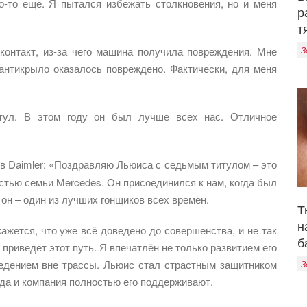
го-то ещё. Я пытался избежать столкновения, но и меня
р
т
З
контакт, из-за чего машина получила повреждения. Мне
антикрыло оказалось повреждено. Фактически, для меня
тул. В этом году он был лучше всех нас. Отличное
ов Daimler: «Поздравляю Льюиса с седьмым титулом – это
стью семьи Mercedes. Он присоединился к нам, когда был
он – один из лучших гонщиков всех времён.
Т
н
ажется, что уже всё доведено до совершенства, и не так
б
приведёт этот путь. Я впечатлён не только развитием его
ведением вне трассы. Льюис стал страстным защитником
З
да и компания полностью его поддерживают.