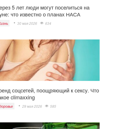
ерез 5 лет люди могут поселиться на
уне: что известно о планах НАСА
изнь
30 мая 2026
634
ренд соцсетей, поощряющий к сексу. Что
акое climaxxing
доровье
29 мая 2026
585