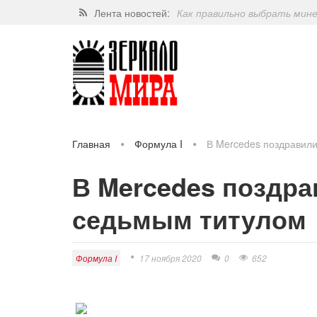
Как правильно выбрать мин
Лента новостей:
Завершат ли когда-нибудь п
Какие орехи самые полезные
Через 5 лет люди могут пос
Главная
Формула I
В Mercedes поздравил
В Mercedes поздра
седьмым титулом
Формула I
17 ноября 2020
0
652