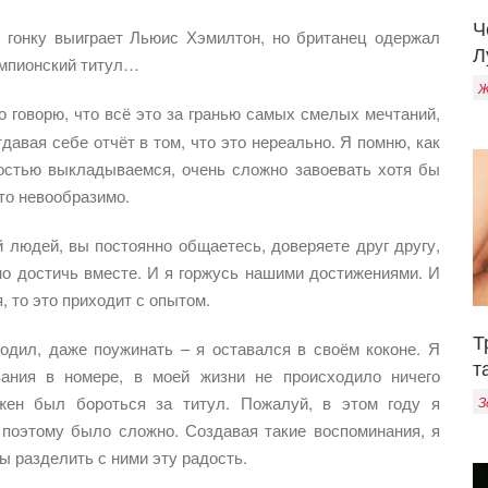
Ч
о гонку выиграет Льюис Хэмилтон, но британец одержал
Л
емпионский титул…
Ж
то говорю, что всё это за гранью самых смелых мечтаний,
давая себе отчёт в том, что это нереально. Я помню, как
остью выкладываемся, очень сложно завоевать хотя бы
это невообразимо.
 людей, вы постоянно общаетесь, доверяете друг другу,
но достичь вместе. И я горжусь нашими достижениями. И
, то это приходит с опытом.
Т
одил, даже поужинать – я оставался в своём коконе. Я
т
ания в номере, в моей жизни не происходило ничего
лжен был бороться за титул. Пожалуй, в этом году я
З
 поэтому было сложно. Создавая такие воспоминания, я
ы разделить с ними эту радость.