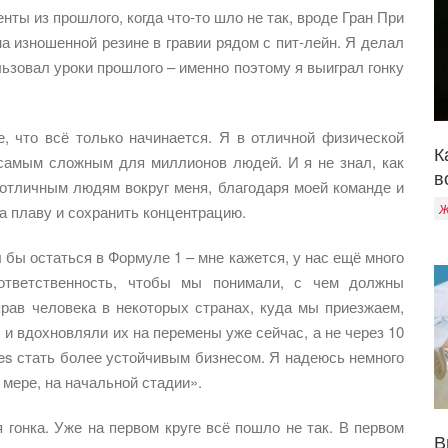
ты из прошлого, когда что-то шло не так, вроде Гран При
 на изношенной резине в гравии рядом с пит-лейн. Я делал
ьзовал уроки прошлого – именно поэтому я выиграл гонку
, что всё только начинается. Я в отличной физической
К
 самым сложным для миллионов людей. И я не знал, как
в
 отличным людям вокруг меня, благодаря моей команде и
Ж
на плаву и сохранить концентрацию.
бы остаться в Формуле 1 – мне кажется, у нас ещё много
ответственность, чтобы мы понимали, с чем должны
прав человека в некоторых странах, куда мы приезжаем,
 и вдохновляли их на перемены уже сейчас, а не через 10
des стать более устойчивым бизнесом. Я надеюсь немного
 мере, на начальной стадии».
я гонка. Уже на первом круге всё пошло не так. В первом
В