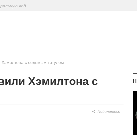
еральную вод
ериодическу
: диетологи
елиться на Лу
и Хэмилтона с седьмым титулом
вили Хэмилтона с
Н
Поделитесь