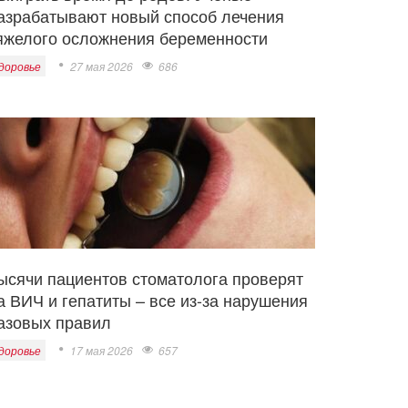
азрабатывают новый способ лечения
яжелого осложнения беременности
доровье
27 мая 2026
686
ысячи пациентов стоматолога проверят
а ВИЧ и гепатиты – все из-за нарушения
азовых правил
доровье
17 мая 2026
657