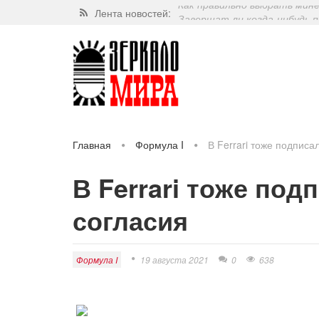
Лента новостей:
Завершат ли когда-нибудь п
Какие орехи самые полезные
Через 5 лет люди могут пос
Как правильно выбрать мин
Главная
Формула I
В Ferrari тоже подписа
В Ferrari тоже под
согласия
Формула I
19 августа 2021
0
638