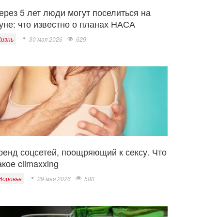
ерез 5 лет люди могут поселиться на
уне: что известно о планах НАСА
изнь
30 мая 2026
629
ренд соцсетей, поощряющий к сексу. Что
акое climaxxing
доровье
29 мая 2026
580