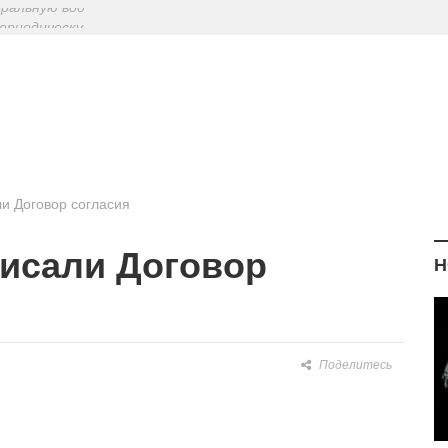
ериодическу
: диетологи
елиться на Лу
еральную вод
ли Договор согласия
писали Договор
Н
Поделитесь