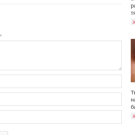
р
т
З
н
Т
н
б
З