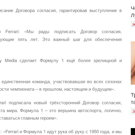
Ч
исание Договора согласия, гарантировав выступление в
Л
Ж
р Ferrari: «Мы рады подписать Договор согласия,
ующие пять лет. Это важный шаг для обеспечения
ty Media сделает Формулу 1 ещё более зрелищной и
 – единственная команда, участвовавшая во всех сезонах
ости чемпионата – в прошлом, настоящем и будущем».
Т
т
rari подписала новый трёхсторонний Договор согласия,
а мира. Формула 1 – это вершина автоспорта, логично,
З
ставаться главным героем».
«Ferrari и Формула 1 идут рука об руку с 1950 года, и мы