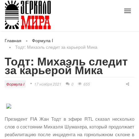
Toggl
navig
Главная
Формула I
Тодт: Михаэль следит за карьерой Мика
Тодт: Михаэль следит
за карьерой Мика
Формула I
17 ноября 2021
0
655
Президент FIA Жан Тодт в эфире RTL сказал несколько
слов о состоянии Михаэля Шумахера, который продолжает
реабилитацию после инцидента на горнолыжном склоне в