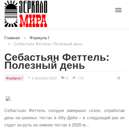
Toggl
navig
Главная
Формула I
Себастьян Феттель: Полезный день
Себастьян Феттель:
Полезный день
Формула I
4 декабря 2020
0
714
Себастьян Феттель сегодня завершил сезон, отработав
день на шинных тестах в Абу-Даби – в следующий раз он
сядет за руль на зимних тестах в 2020-м…