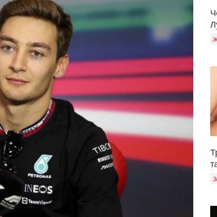
Ч
Л
Ж
Т
т
З