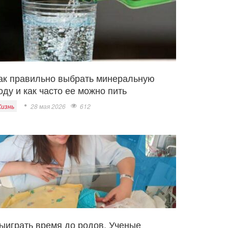
ак правильно выбрать минеральную
оду и как часто ее можно пить
изнь
28 мая 2026
612
ыиграть время до родов. Ученые