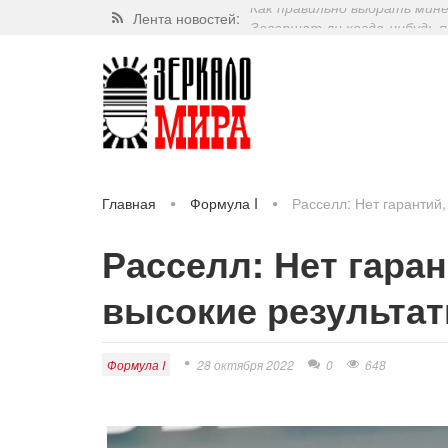
Лента новостей:
Завершат ли когда-нибудь п
Какие орехи самые полезные
Через 5 лет люди могут пос
Как правильно выбрать мин
Главная
Формула I
Расселл: Нет гарантий
Расселл: Нет гара
высокие результа
Формула I
28 октября 2022
0
648