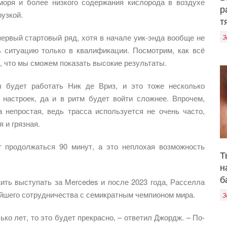
моря и более низкого содержания кислорода в воздухе
р
узкой.
т
ервый стартовый ряд, хотя в начале уик-энда вообще не
З
 ситуацию только в квалификации. Посмотрим, как всё
ий, что мы сможем показать высокие результаты.
 будет работать Ник де Вриз, и это тоже несколько
настроек, да и в ритм будет войти сложнее. Впрочем,
 непростая, ведь трасса используется не очень часто,
 и грязная.
дет продолжаться 90 минут, а это неплохая возможность
Т
н
б
ть выступать за Mercedes и после 2023 года, Расселла
нейшего сотрудничества с семикратным чемпионом мира.
З
ко лет, то это будет прекрасно, – ответил Джордж. – По-