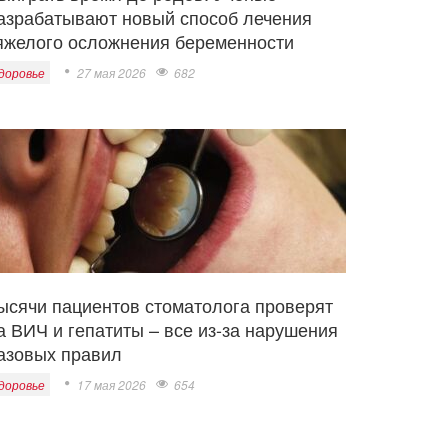
азрабатывают новый способ лечения
яжелого осложнения беременности
доровье
27 мая 2026
682
ысячи пациентов стоматолога проверят
а ВИЧ и гепатиты – все из-за нарушения
азовых правил
доровье
17 мая 2026
654