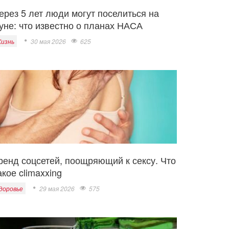
ерез 5 лет люди могут поселиться на
уне: что известно о планах НАСА
изнь
30 мая 2026
625
ренд соцсетей, поощряющий к сексу. Что
акое climaxxing
доровье
29 мая 2026
575