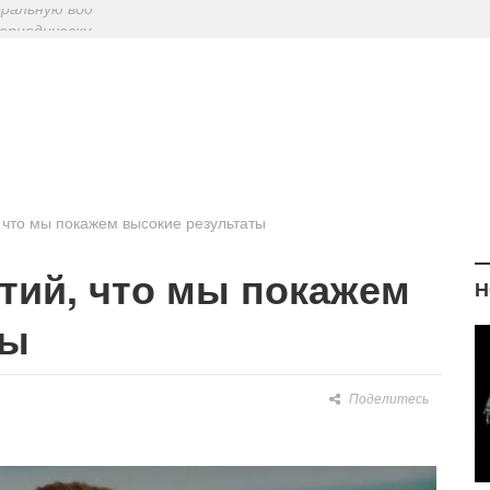
ериодическу
: диетологи
елиться на Лу
еральную вод
, что мы покажем высокие результаты
нтий, что мы покажем
Н
ты
Поделитесь