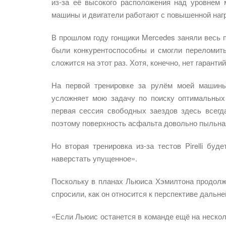
из-за её высокого расположения над уровнем 
машины и двигатели работают с повышенной нагр
В прошлом году гонщики Mercedes заняли весь п
были конкурентоспособны и смогли переломить
сложится на этот раз. Хотя, конечно, нет гарант
На первой тренировке за рулём моей машины
усложняет мою задачу по поиску оптимальных 
первая сессия свободных заездов здесь всегда
поэтому поверхность асфальта довольно пыльная
Но вторая тренировка из-за тестов Pirelli бу
наверстать упущенное».
Поскольку в планах Льюиса Хэмилтона продолжи
спросили, как он относится к перспективе даль
«Если Льюис останется в команде ещё на несколь