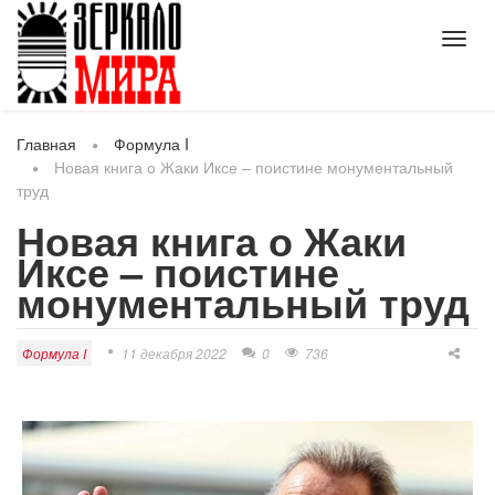
Toggl
navig
Главная
Формула I
Новая книга о Жаки Иксе – поистине монументальный
труд
Новая книга о Жаки
Иксе – поистине
монументальный труд
Формула I
11 декабря 2022
0
736