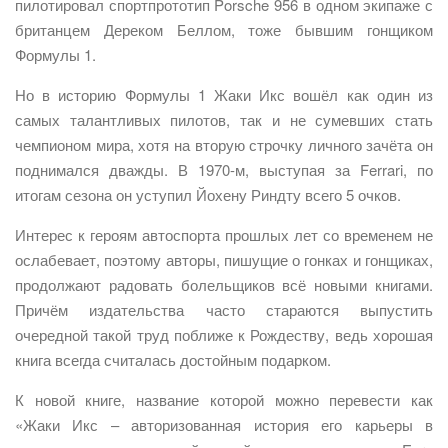
пилотировал спортпрототип Porsche 956 в одном экипаже с
британцем Дереком Беллом, тоже бывшим гонщиком
Формулы 1.
Но в историю Формулы 1 Жаки Икс вошёл как один из
самых талантливых пилотов, так и не сумевших стать
чемпионом мира, хотя на вторую строчку личного зачёта он
поднимался дважды. В 1970-м, выступая за Ferrari, по
итогам сезона он уступил Йохену Риндту всего 5 очков.
Интерес к героям автоспорта прошлых лет со временем не
ослабевает, поэтому авторы, пишущие о гонках и гонщиках,
продолжают радовать болельщиков всё новыми книгами.
Причём издательства часто стараются выпустить
очередной такой труд поближе к Рождеству, ведь хорошая
книга всегда считалась достойным подарком.
К новой книге, название которой можно перевести как
«Жаки Икс – авторизованная история его карьеры в