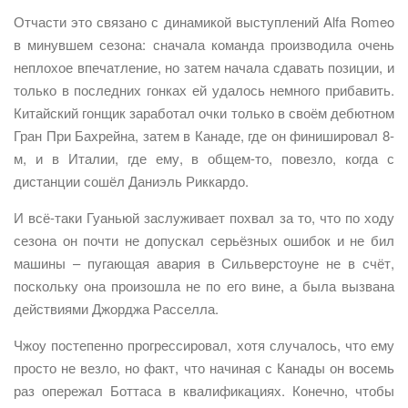
Отчасти это связано с динамикой выступлений Alfa Romeo
в минувшем сезона: сначала команда производила очень
неплохое впечатление, но затем начала сдавать позиции, и
только в последних гонках ей удалось немного прибавить.
Китайский гонщик заработал очки только в своём дебютном
Гран При Бахрейна, затем в Канаде, где он финишировал 8-
м, и в Италии, где ему, в общем-то, повезло, когда с
дистанции сошёл Даниэль Риккардо.
И всё-таки Гуаньюй заслуживает похвал за то, что по ходу
сезона он почти не допускал серьёзных ошибок и не бил
машины – пугающая авария в Сильверстоуне не в счёт,
поскольку она произошла не по его вине, а была вызвана
действиями Джорджа Расселла.
Чжоу постепенно прогрессировал, хотя случалось, что ему
просто не везло, но факт, что начиная с Канады он восемь
раз опережал Боттаса в квалификациях. Конечно, чтобы