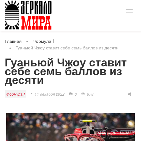
Toggl
navig
Главная
Формула I
Гуаньюй Чжоу ставит себе семь баллов из десяти
Гуаньюй Чжоу ставит
себе семь баллов из
десяти
Формула I
11 декабря 2022
0
678