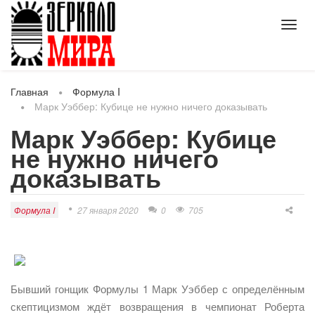
Toggl
navig
Главная
Формула I
Марк Уэббер: Кубице не нужно ничего доказывать
Марк Уэббер: Кубице
не нужно ничего
доказывать
Формула I
27 января 2020
0
705
Бывший гонщик Формулы 1 Марк Уэббер с определённым
скептицизмом ждёт возвращения в чемпионат Роберта