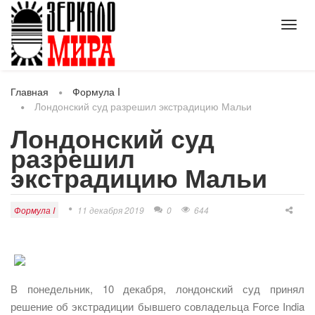
Toggl
navig
Главная
Формула I
Лондонский суд разрешил экстрадицию Мальи
Лондонский суд
разрешил
экстрадицию Мальи
Формула I
11 декабря 2019
0
644
В понедельник, 10 декабря, лондонский суд принял
решение об экстрадиции бывшего совладельца Force India