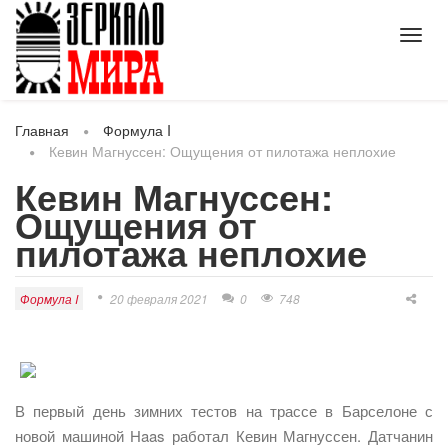
Toggl
navig
Главная
Формула I
Кевин Магнуссен: Ощущения от пилотажа неплохие
Кевин Магнуссен:
Ощущения от
пилотажа неплохие
Формула I
20 февраля 2021
0
748
В первый день зимних тестов на трассе в Барселоне с
новой машиной Haas работал Кевин Магнуссен. Датчанин