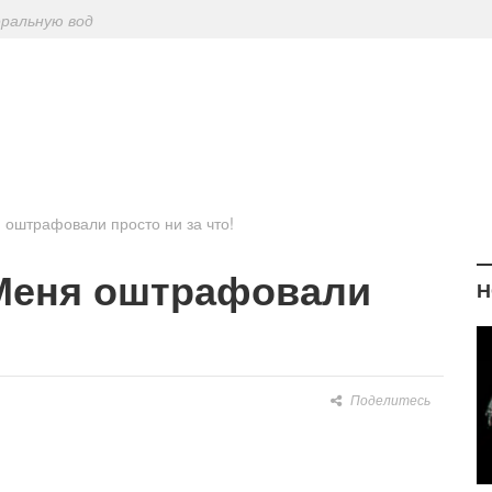
еральную вод
ериодическу
: диетологи
елиться на Лу
 оштрафовали просто ни за что!
 Меня оштрафовали
Н
Поделитесь