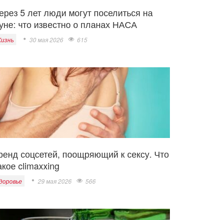
ерез 5 лет люди могут поселиться на
уне: что известно о планах НАСА
изнь
30 мая 2026
615
ренд соцсетей, поощряющий к сексу. Что
акое climaxxing
доровье
29 мая 2026
566