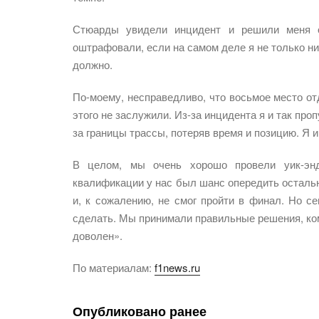
Стюарды увидели инцидент и решили меня о
оштрафовали, если на самом деле я не только нич
должно.
По-моему, несправедливо, что восьмое место от
этого не заслужили. Из-за инцидента я и так про
за границы трассы, потеряв время и позицию. Я 
В целом, мы очень хорошо провели уик-энд
квалификации у нас был шанс опередить осталь
и, к сожалению, не смог пройти в финал. Но с
сделать. Мы принимали правильные решения, ком
доволен».
По материалам:
f1news.ru
Опубликовано ранее