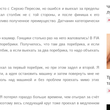
Ч
есто с Серхио Пересом, но ошибся и выехал за пределы
Л
хал столбик не с той стороны, и после финиша к его
Ж
дливо полученное преимущество. Датчанин категорически
о кошмар. Гонщики столько раз на него жаловались! В FIA
поребрики. Получилось, что там два поребрика, и если
лбик, а если выехать за два поребрика, то надо объехать
хал за первый поребрик, но при этом задел и второй. Я
ти, а идея остановить машину и затем повернуть мне не
Т
троль над машиной и без проблем проехать мимо этих
т
З
 Я потерял гораздо больше времени, чем отыграл за счёт
 поэтому весь следующий круг тоже проехал в медленном