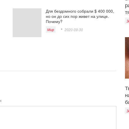
р
т
Для бездомного собрали $ 400 000,
но он до сих пор живет на улице.
З
Почему?
Мир
2020-09-30
Т
н
н
б
З