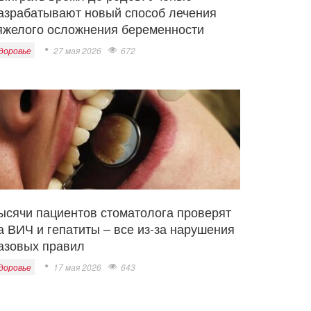
азрабатывают новый способ лечения
яжелого осложнения беременности
доровье
27 мая 2026
672
ысячи пациентов стоматолога проверят
а ВИЧ и гепатиты – все из-за нарушения
азовых правил
доровье
17 мая 2026
643