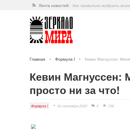
Лента новостей:
Как правильно выбрать мин
Завершат ли когда-нибудь п
Какие орехи самые полезные
Через 5 лет люди могут пос
Главная
Формула I
Кевин Магнуссен: Меня
Кевин Магнуссен:
просто ни за что!
Формула I
30 сентября 2020
0
706