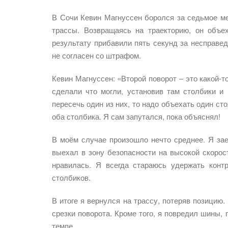
В Сочи Кевин Магнуссен боролся за седьмое м
трассы. Возвращаясь на траекторию, он объе
результату прибавили пять секунд за несправе
не согласен со штрафом.
Кевин Магнуссен: «Второй поворот – это какой-т
сделали что могли, установив там столбики и 
пересечь один из них, то надо объехать один сто
оба столбика. Я сам запутался, пока объяснял!
В моём случае произошло нечто среднее. Я зае
выехал в зону безопасности на высокой скорос
нравилась. Я всегда стараюсь удержать кон
столбиков.
В итоге я вернулся на трассу, потеряв позицию.
срезки поворота. Кроме того, я повредил шины,
темпе.