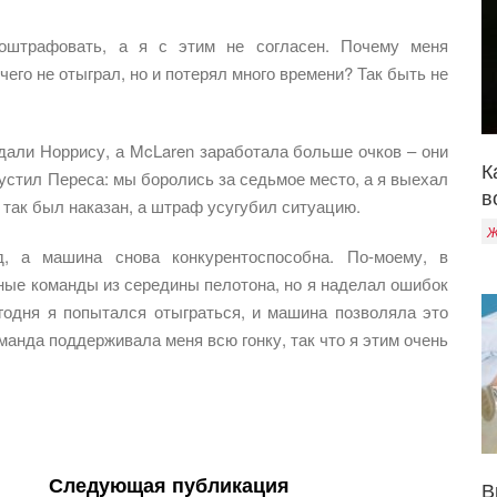
штрафовать, а я с этим не согласен. Почему меня
его не отыграл, но и потерял много времени? Так быть не
дали Норрису, а McLaren заработала больше очков – они
К
пустил Переса: мы боролись за седьмое место, а я выехал
в
и так был наказан, а штраф усугубил ситуацию.
Ж
, а машина снова конкурентоспособна. По-моему, в
ные команды из середины пелотона, но я наделал ошибок
егодня я попытался отыграться, и машина позволяла это
анда поддерживала меня всю гонку, так что я этим очень
Следующая публикация
В