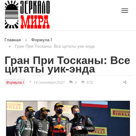
Toggl
navig
Главная
Формула I
Гран При Тосканы: Все цитаты уик-энда
Гран При Тосканы: Все
цитаты уик-энда
Формула I
14 сентября 2021
0
572