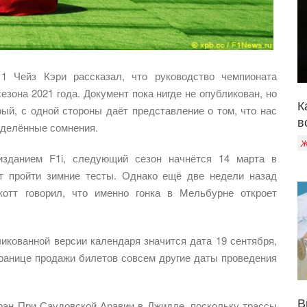
 Чейз Кэри рассказал, что руководство чемпионата
зона 2021 года. Документ пока нигде не опубликован, но
К
рый, с одной стороны даёт представление о том, что нас
в
ределённые сомнения.
Ж
 изданием F1i, следующий сезон начнётся 14 марта в
ут пройти зимние тесты. Однако ещё две недели назад
отт говорил, что именно гонка в Мельбурне откроет
ликованной версии календаря значится дата 19 сентября,
ранице продажи билетов совсем другие даты проведения
В
ран При Саудовской Аравии в Джидде, поскольку трассы