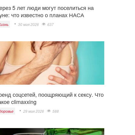
ерез 5 лет люди могут поселиться на
уне: что известно о планах НАСА
изнь
30 мая 2026
637
ренд соцсетей, поощряющий к сексу. Что
акое climaxxing
доровье
29 мая 2026
588