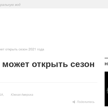
еральную вод
ериодическу
: диетологи
елиться на Лу
ет открыть сезон 2021 года
 может открыть сезон
Н
ША
Южная Америка
Поделитесь