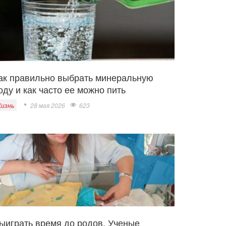
ак правильно выбрать минеральную
оду и как часто ее можно пить
изнь
28 мая 2026
623
ыиграть время до родов. Ученые