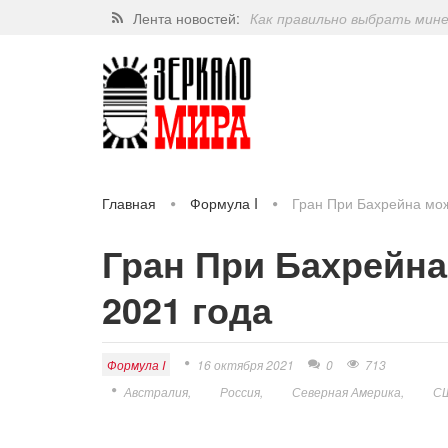
Лента новостей:
Как правильно выбрать мин
Завершат ли когда-нибудь п
Какие орехи самые полезные
Через 5 лет люди могут пос
Главная
Формула I
Гран При Бахрейна мож
Гран При Бахрейна
2021 года
Формула I
16 октября 2021
0
713
Австралия
Россия
Северная Америка
С