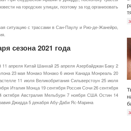
р
овести на городских улицах, поэтому за год организовать
т
З
вая ситуацию с трассами в Сан-Паулу и Рио-де-Жанейро,
ия.
ря сезона 2021 года
й 11 апреля Китай Шанхай 25 апреля Азербайджан Баку 2
лона 23 мая Монако Монако 6 июня Канада Монреаль 20
астелле 11 июля Великобритания Сильверстоун 25 июля
тября Италия Монца 19 сентября Россия Сочи 26 сентября
Т
24 октября Австралия Мельбурн 7 ноября США Остин 14
н
равия Джидда 5 декабря Абу-Даби Яс-Марина
б
З