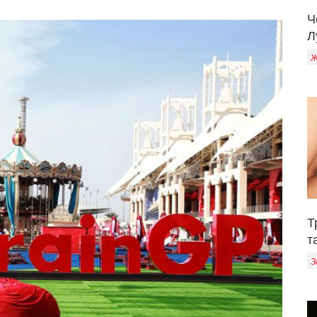
Ч
Л
Ж
Т
т
З