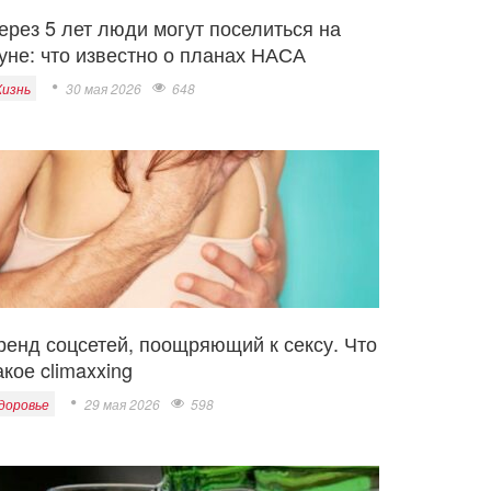
ерез 5 лет люди могут поселиться на
уне: что известно о планах НАСА
изнь
30 мая 2026
648
ренд соцсетей, поощряющий к сексу. Что
акое climaxxing
доровье
29 мая 2026
598