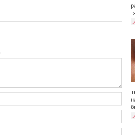
р
т
З
н
Т
н
б
З