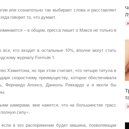
Ч
тии или сознательно так выбирает слова и расставляет
Л
егда говорит то, что думает.
Ж
поминаются – в общем, пресса пишет о Максе не только в
 все, кто входит в остальные 10%, вполне могут стать
ндскому журналу Formule 1.
во Хэмилтона, но при этом считает, что четыре титула в
одаря скоростному преимуществу, которое обеспечивала
ь, Фернандо Алонсо, Даниэль Риккардо и я могли бы
Т
ны.
т
ыми камерами, мне кажется, что на большинстве трасс
З
 полную силу».
, если в его распоряжении будет машина, позволяющая