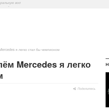
ериодическу
: диетологи
елиться на Лу
еральную вод
Mercedes я легко стал бы чемпионом
лём Mercedes я легко
Н
м
Поделитесь