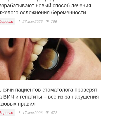
азрабатывают новый способ лечения
яжелого осложнения беременности
доровье
27 мая 2026
706
ысячи пациентов стоматолога проверят
а ВИЧ и гепатиты – все из-за нарушения
азовых правил
доровье
17 мая 2026
672