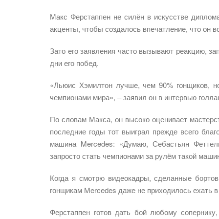
Макс Ферстаппен не силён в искусстве диплома
акценты, чтобы создалось впечатление, что он вс
Зато его заявления часто вызывают реакцию, за
дни его побед.
«Льюис Хэмилтон лучше, чем 90% гонщиков, но
чемпионами мира», – заявил он в интервью голла
По словам Макса, он высоко оценивает мастерст
последние годы тот выиграл прежде всего благ
машина Mercedes: «Думаю, Себастьян Феттел
запросто стать чемпионами за рулём такой маши
Когда я смотрю видеокадры, сделанные бортов
гонщикам Mercedes даже не приходилось ехать в
Ферстаппен готов дать бой любому сопернику