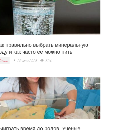
ак правильно выбрать минеральную
оду и как часто ее можно пить
изнь
28 мая 2026
634
ыиграть время до родов. Ученые