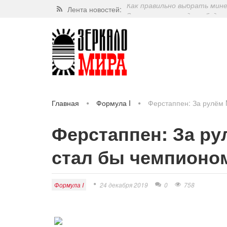
Лента новостей:
Завершат ли когда-нибудь п
Какие орехи самые полезные
Через 5 лет люди могут пос
Как правильно выбрать мин
Главная
Формула I
Ферстаппен: За рулём 
Ферстаппен: За ру
стал бы чемпионо
Формула I
24 декабря 2019
0
758