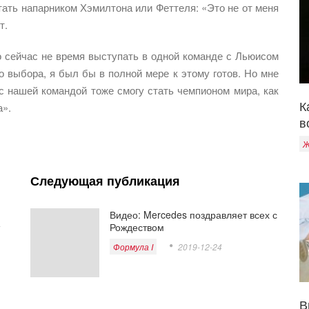
тать напарником Хэмилтона или Феттеля: «Это не от меня
т.
то сейчас не время выступать в одной команде с Льюисом
о выбора, я был бы в полной мере к этому готов. Но мне
 с нашей командой тоже смогу стать чемпионом мира, как
К
а».
в
Ж
Следующая публикация
Видео: Mercedes поздравляет всех с
Рождеством
Формула I
2019-12-24
В