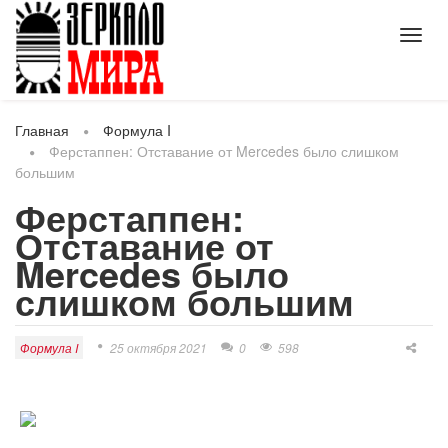
Toggl
navig
Главная
Формула I
Ферстаппен: Отставание от Mercedes было слишком
большим
Ферстаппен:
Отставание от
Mercedes было
слишком большим
Формула I
25 октября 2021
0
598