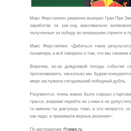
Макс Ферстаппен уверенно выиграл Гран При Эми
заработав за уик-энд максимально возможно
полученные за победу во вчерашнем спринте и лу
Макс Ферстаппен: «Добиться таких результат
позавчера, и всё говорило о том, что мы сможем 
Впрочем, из-за дождливой погоды события с
прогнозировать, насколько мы будем конкурент
мере заслужила сегодняшний победный дубль.
Разумеется, очень важно было хорошо стартова
трассе, вовремя перейти на слики и не допустит
то именно ты диктуешь темп, а это непросто, о
как надо, и принимали верные решения».
По материалам:
f1news.ru