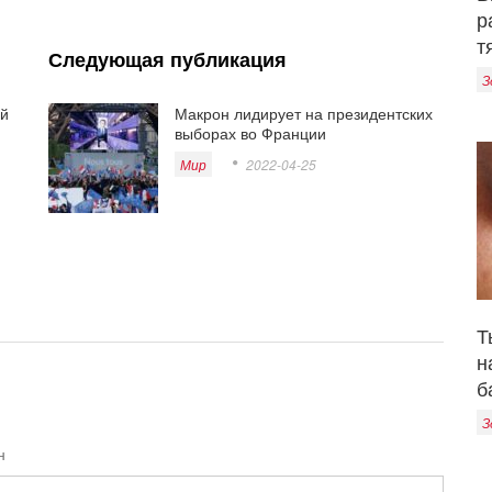
р
т
Следующая публикация
З
-й
Макрон лидирует на президентских
выборах во Франции
Мир
2022-04-25
Т
н
б
З
н