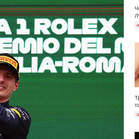
Ч
Л
Ж
Т
т
З