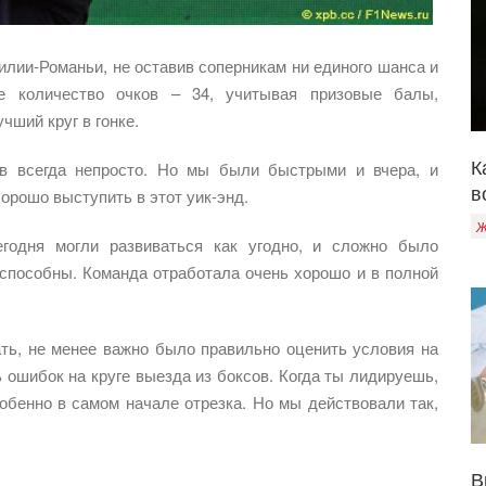
лии-Романьи, не оставив соперникам ни единого шанса и
е количество очков – 34, учитывая призовые балы,
чший круг в гонке.
К
ов всегда непросто. Но мы были быстрыми и вчера, и
в
хорошо выступить в этот уик-энд.
Ж
егодня могли развиваться как угодно, и сложно было
оспособны. Команда отработала очень хорошо и в полной
ть, не менее важно было правильно оценить условия на
ь ошибок на круге выезда из боксов. Когда ты лидируешь,
собенно в самом начале отрезка. Но мы действовали так,
В