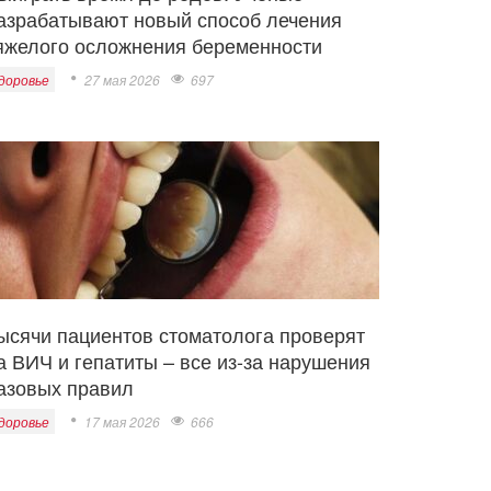
азрабатывают новый способ лечения
яжелого осложнения беременности
доровье
27 мая 2026
697
ысячи пациентов стоматолога проверят
а ВИЧ и гепатиты – все из-за нарушения
азовых правил
доровье
17 мая 2026
666