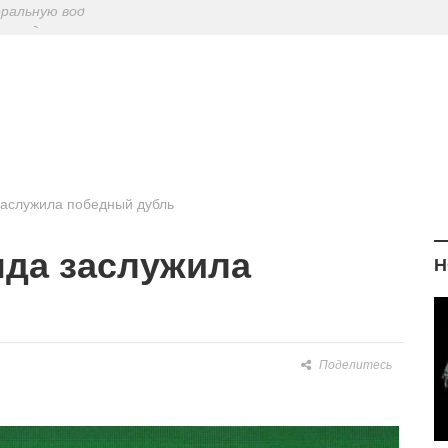
ериодическу
: диетологи
елиться на Лу
еральную вод
заслужила победный дубль
нда заслужила
Н
Поделитесь