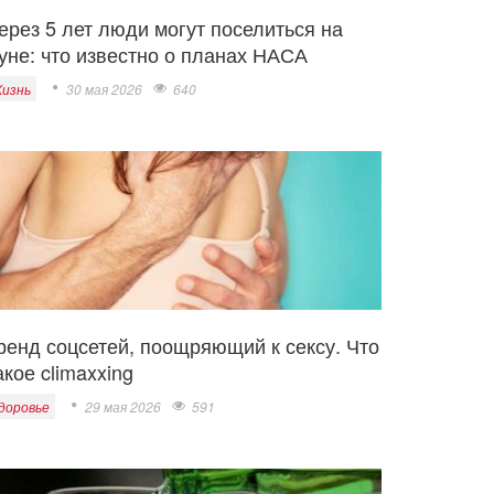
ерез 5 лет люди могут поселиться на
уне: что известно о планах НАСА
изнь
30 мая 2026
640
ренд соцсетей, поощряющий к сексу. Что
акое climaxxing
доровье
29 мая 2026
591