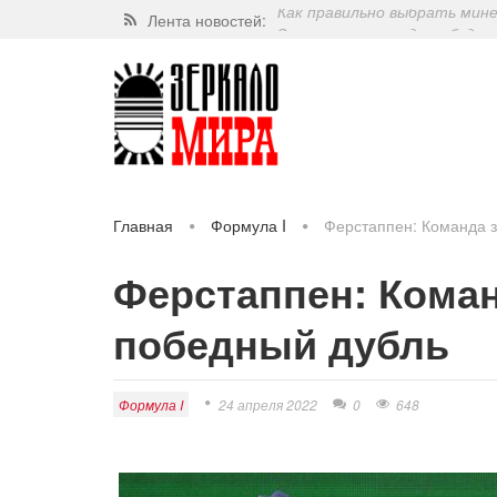
Лента новостей:
Завершат ли когда-нибудь п
Какие орехи самые полезные
Через 5 лет люди могут пос
Как правильно выбрать мин
Главная
Формула I
Ферстаппен: Команда 
Ферстаппен: Кома
победный дубль
Формула I
24 апреля 2022
0
648