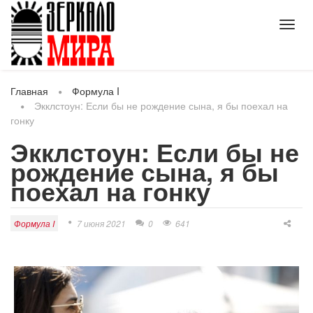
Toggl
navig
Главная
Формула I
Экклстоун: Если бы не рождение сына, я бы поехал на
гонку
Экклстоун: Если бы не
рождение сына, я бы
поехал на гонку
Формула I
7 июня 2021
0
641