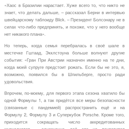
«Хаос в Бразилии нарастает. Хуже всего то, что никто не
знает, что делать дальше, – рассказал Берни в интервью
швейцарскому таблоиду Blick. – Президент Болсонару не в
силах что-либо предпринять, и похоже, что у него вообще
нет никакого плана».
Но теперь, когда семья перебралась в своё шале в
местечке Гштаад, Экклстоуна больше волнуют другие
события: «Гран При Австрии назначен именно на те дни,
когда моей супруге предстоит рожать. Если бы не это, я,
возможно, появился бы в Шпильберге, просто ради
удовольствия.
Впрочем, по-моему, для первого этапа сезона хватило бы
одной Формулы 1, а так придётся все меры безопасности
(связанные с пандемией) распространить ещё и на
Формулу 2, Формулу 3 и Суперкубок Porsche. Кроме того,
приходится сокращать число аккредитованных
журналистов – однозначно, всё это не понравится