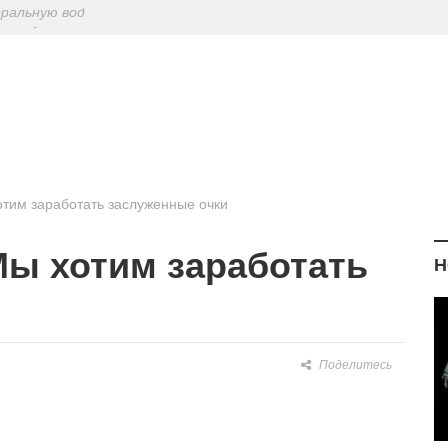
ериодическу
: диетологи
елиться на Лу
еральную вод
тим заработать заслуженные очки
Мы хотим заработать
Н
Поделитесь