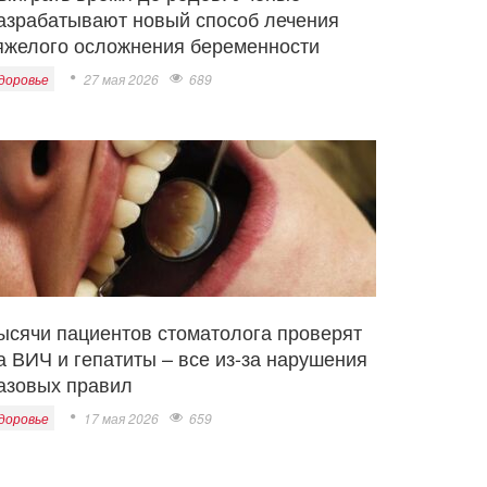
азрабатывают новый способ лечения
яжелого осложнения беременности
доровье
27 мая 2026
689
ысячи пациентов стоматолога проверят
а ВИЧ и гепатиты – все из-за нарушения
азовых правил
доровье
17 мая 2026
659