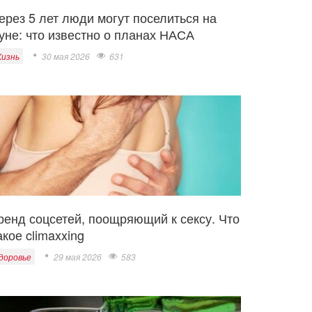
ерез 5 лет люди могут поселиться на
уне: что известно о планах НАСА
изнь
30 мая 2026
631
ренд соцсетей, поощряющий к сексу. Что
акое climaxxing
доровье
29 мая 2026
583