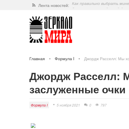
Лента новостей:
Завершат ли когда-нибудь п
Какие орехи самые полезные
Через 5 лет люди могут пос
Как правильно выбрать мин
Главная
Формула I
Джордж Расселл: Мы хо
Джордж Расселл: 
заслуженные очки
Формула I
5 ноября 2021
0
797