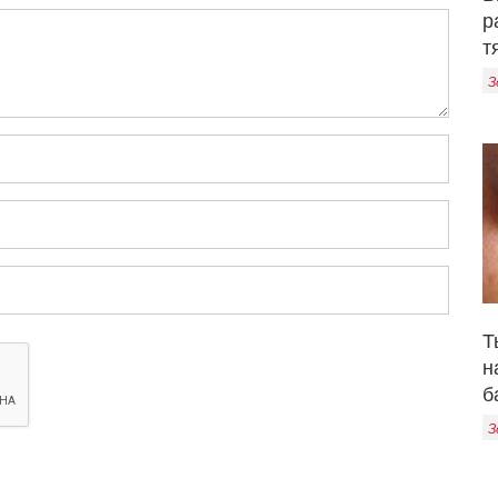
р
т
З
Т
н
б
З