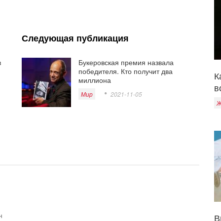
Следующая публикация
в
Букеровская премия назвала
победителя. Кто получит два
К
миллиона
в
Мир
2021-11-05
Ж
н
В